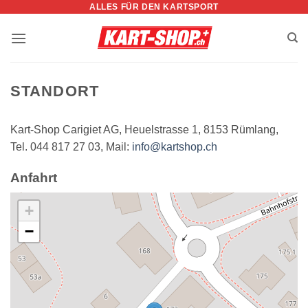
ALLES FÜR DEN KARTSPORT
Zum
Inhalt
springen
STANDORT
Kart-Shop Carigiet AG, Heuelstrasse 1, 8153 Rümlang,
Tel. 044 817 27 03, Mail:
info@kartshop.ch
Anfahrt
+
−