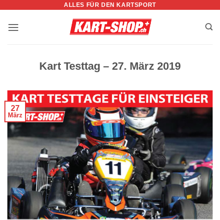
ALLES FÜR DEN KARTSPORT
Zum
Inhalt
springen
Kart Testtag – 27. März 2019
27
März