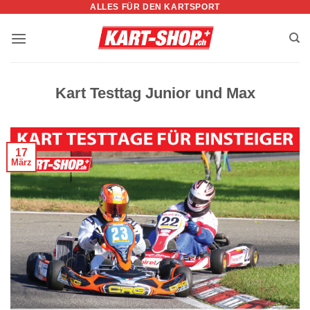
ALLES FÜR DEN KARTSPORT
Zum
Inhalt
springen
Kart Testtag Junior und Max
17
März