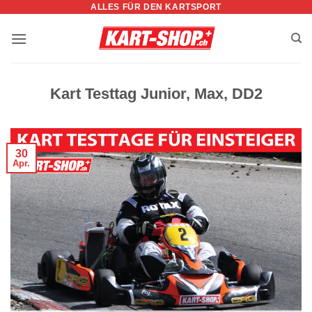
ALLES FÜR DEN KARTSPORT
Zum
Inhalt
springen
Kart Testtag Junior, Max, DD2
30
Apr.