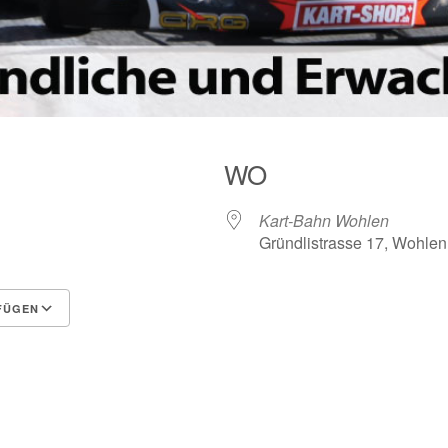
WO
Kart-Bahn Wohlen
Gründlistrasse 17, Wohlen
FÜGEN
Google Kalender
iCalendar