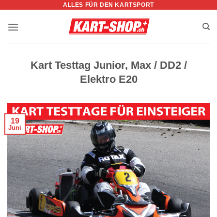
ALLES FÜR DEN KARTSPORT
Zum
Inhalt
springen
Kart Testtag Junior, Max / DD2 /
Elektro E20
19
Juni