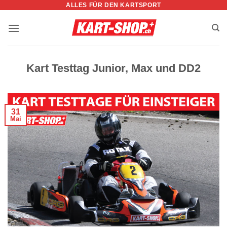
ALLES FÜR DEN KARTSPORT
Zum
Inhalt
springen
Kart Testtag Junior, Max und DD2
31
Mai