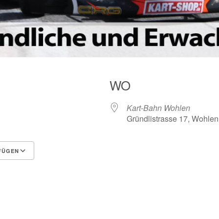
WO
Kart-Bahn Wohlen
Gründlistrasse 17, Wohlen
FÜGEN
Google Kalender
iCalendar