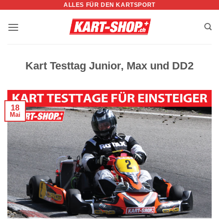
ALLES FÜR DEN KARTSPORT
Zum
Inhalt
springen
Kart Testtag Junior, Max und DD2
18
Mai