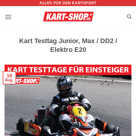
ALLES FÜR DEN KARTSPORT
Zum
Inhalt
springen
Kart Testtag Junior, Max / DD2 /
Elektro E20
16
Aug.