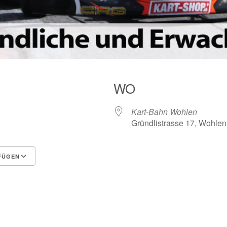
WO
Kart-Bahn Wohlen
Gründlistrasse 17, Wohlen
FÜGEN
Google Kalender
iCalendar