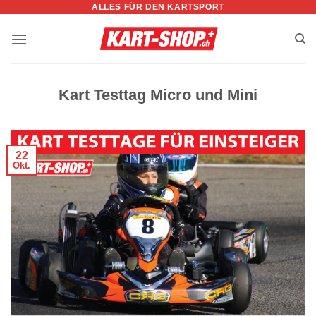
ALLES FÜR DEN KARTSPORT
Zum
Inhalt
springen
Kart Testtag Micro und Mini
22
Okt.