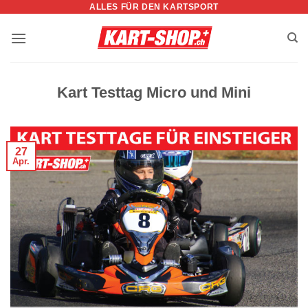
ALLES FÜR DEN KARTSPORT
Zum
Inhalt
springen
Kart Testtag Micro und Mini
27
Apr.