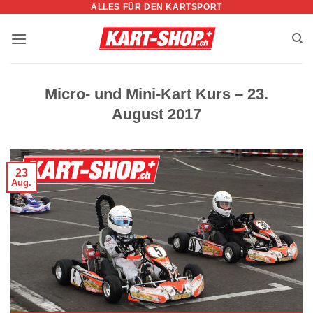
ALLES FÜR DEN KARTSPORT
Zum
Inhalt
springen
Micro- und Mini-Kart Kurs – 23.
August 2017
23
Aug.