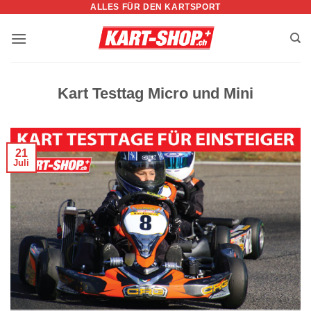
ALLES FÜR DEN KARTSPORT
Zum
Inhalt
springen
Kart Testtag Micro und Mini
21
Juli